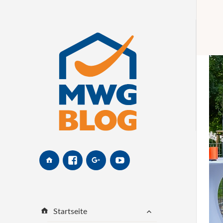
MWG-
Facebook
Google+
Youtube
Website
untermenü
Startseite
öffnen