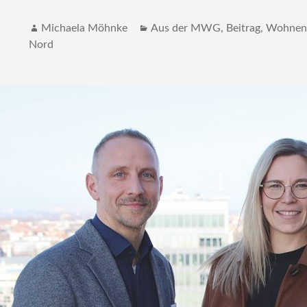
Autor
Katgeorien
Michaela Möhnke
Aus der MWG
,
Beitrag
,
Wohne
Nord