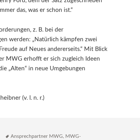
Henry Ford, dem der Satz zugeschrieben
mmer das, was er schon ist.“
forderungen, z. B. bei der
ngen werden: „Natürlich kämpfen zwei
 Freude auf Neues andererseits.“ Mit Blick
er MWG erhofft er sich zugleich Ideen
 die „Alten“ in neue Umgebungen
bner (v. l. n. r.)
Schlagwörter
n
Ansprechpartner MWG
,
MWG-