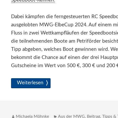
Speedboot-Rennen.
Dabei kämpfen die ferngesteuerten RC Speedbo
ausgelobten MWG-ElbeCup 2024. Auf einem mit
Fluss in zwei Wettkampfläufen der Speedbootsie
die teilnehmenden Boote am Petriförder besicht
Tipp abgeben, welches Boot gewinnen wird. Wer 
bekommt die Chance auf einen der drei Hauptpr
Gutscheine im Wert von 500 €, 300 € und 200 
Vollspeed auf dem Elbefest
Weiterlesen
Autor
Katgeorien
Michaela Möhnke
Aus der MWG
,
Beitrag
,
Tipps & 