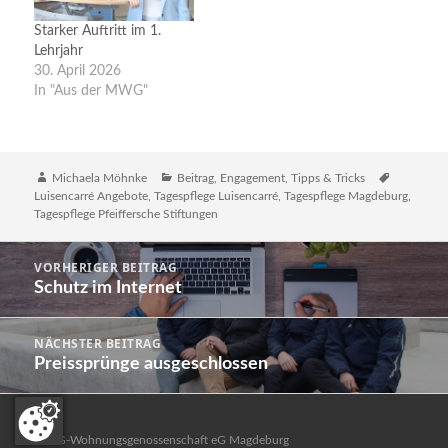
Starker Auftritt im 1.
Lehrjahr
30. April 2026
In "Aus der MWG"
Autor
Katgeorien
Schlagwör
Michaela Möhnke
Beitrag
,
Engagement
,
Tipps & Tricks
Luisencarré Angebote
,
Tagespflege Luisencarré
,
Tagespflege Magdeburg
,
Tagespflege Pfeiffersche Stiftungen
Beitragsnavigation
VORHERIGER BEITRAG
Schutz im Internet
Previous
post:
NÄCHSTER BEITRAG
Preissprünge ausgeschlossen
Next
post:
MWG-Wohnungsgenossenschaft eG Magdeburg