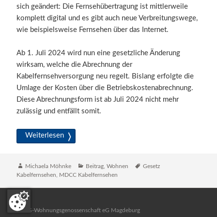
sich geändert: Die Fernsehübertragung ist mittlerweile
komplett digital und es gibt auch neue Verbreitungswege,
wie beispielsweise Fernsehen über das Internet.
Ab 1. Juli 2024 wird nun eine gesetzliche Änderung
wirksam, welche die Abrechnung der
Kabelfernsehversorgung neu regelt. Bislang erfolgte die
Umlage der Kosten über die Betriebskostenabrechnung.
Diese Abrechnungsform ist ab Juli 2024 nicht mehr
zulässig und entfällt somit.
Schwarzer Bildschirm ab Juli?
Weiterlesen
Autor
Katgeorien
Schlagwörter
Michaela Möhnke
Beitrag
,
Wohnen
Gesetz
Kabelfernsehen
,
MDCC Kabelfernsehen
MWG-Wohnungsgenossenschaft eG Magdeburg