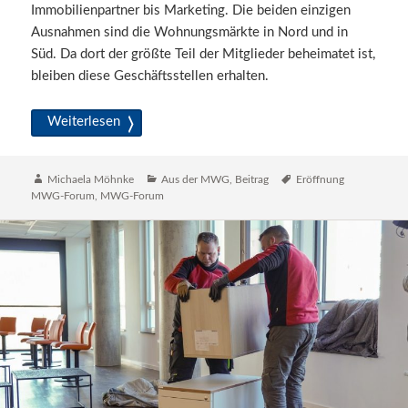
Immobilienpartner bis Marketing. Die beiden einzigen
Ausnahmen sind die Wohnungsmärkte in Nord und in
Süd. Da dort der größte Teil der Mitglieder beheimatet ist,
bleiben diese Geschäftsstellen erhalten.
Feierliche Einweihung des MWG-Forums
Weiterlesen
Autor
Katgeorien
Schlagwörter
Michaela Möhnke
Aus der MWG
,
Beitrag
Eröffnung
MWG-Forum
,
MWG-Forum