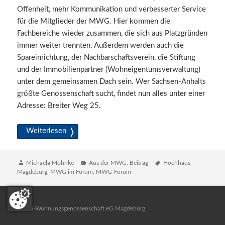
Offenheit, mehr Kommunikation und verbesserter Service
für die Mitglieder der MWG. Hier kommen die
Fachbereiche wieder zusammen, die sich aus Platzgründen
immer weiter trennten. Außerdem werden auch die
Spareinrichtung, der Nachbarschaftsverein, die Stiftung
und der Immobilienpartner (Wohneigentumsverwaltung)
unter dem gemeinsamen Dach sein. Wer Sachsen-Anhalts
größte Genossenschaft sucht, findet nun alles unter einer
Adresse: Breiter Weg 25.
Ein Haus der offenen Türen
Weiterlesen
Autor
Katgeorien
Schlagwörter
Michaela Möhnke
Aus der MWG
,
Beitrag
Hochhaus
Magdeburg
,
MWG im Forum
,
MWG-Forum
MWG-Wohnungsgenossenschaft eG Magdeburg