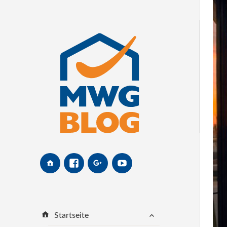
MWG-
Facebook
Google+
Youtube
Website
untermenü
Startseite
öffnen