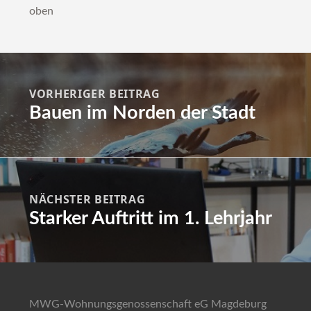
oben
gsnavigation
VORHERIGER BEITRAG
Bauen im Norden der Stadt
Previous
post:
NÄCHSTER BEITRAG
Starker Auftritt im 1. Lehrjahr
Next
post:
MWG-Wohnungsgenossenschaft eG Magdeburg