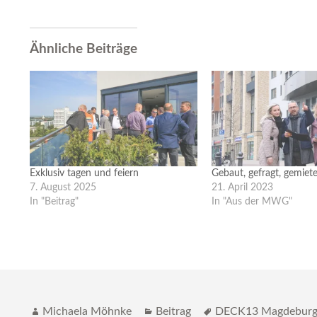
Ähnliche Beiträge
Exklusiv tagen und feiern
Gebaut, gefragt, gemiet
7. August 2025
21. April 2023
In "Beitrag"
In "Aus der MWG"
Autor
Katgeorien
Schlagwörter
Michaela Möhnke
Beitrag
DECK13 Magdebur