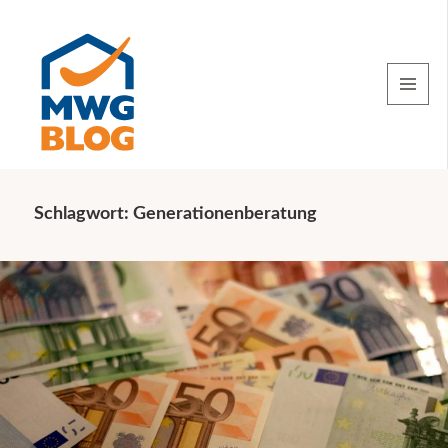
MENU
AND
WIDGETS
Schlagwort:
Generationenberatung