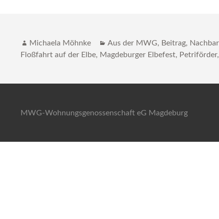
Autor
Katgeorien
Michaela Möhnke
Aus der MWG
,
Beitrag
,
Nachbar
Floßfahrt auf der Elbe
,
Magdeburger Elbefest
,
Petriförder
MWG-Wohnungsgenossenschaft eG Magdeburg