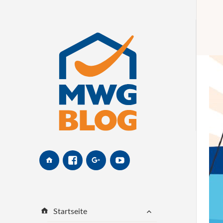
MWG-
Facebook
Google+
Youtube
Website
untermenü
Startseite
öffnen